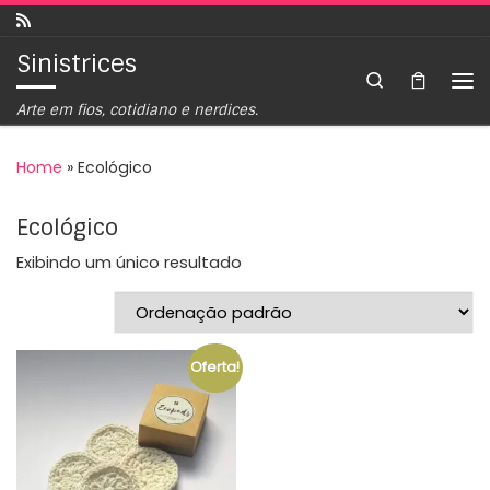
Skip to content
Sinistrices
Search
Arte em fios, cotidiano e nerdices.
Home
»
Ecológico
Ecológico
Exibindo um único resultado
Oferta!