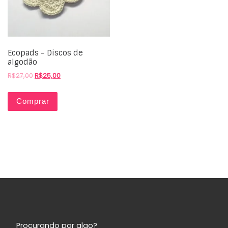
Ecopads – Discos de
algodão
R$
27,00
R$
25,00
Comprar
Procurando por algo?