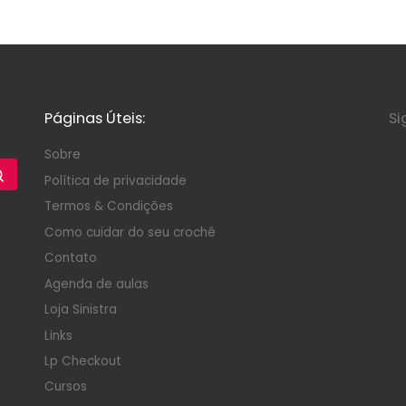
Páginas Úteis:
Si
Sobre
Política de privacidade
Termos & Condições
Como cuidar do seu crochê
Contato
Agenda de aulas
Loja Sinistra
Links
Lp Checkout
Cursos