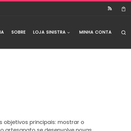
S
IA
SOBRE
LOJA SINISTRA
MINHA CONTA
 objetivos principais: mostrar o
do artesanato se desenvolve novas