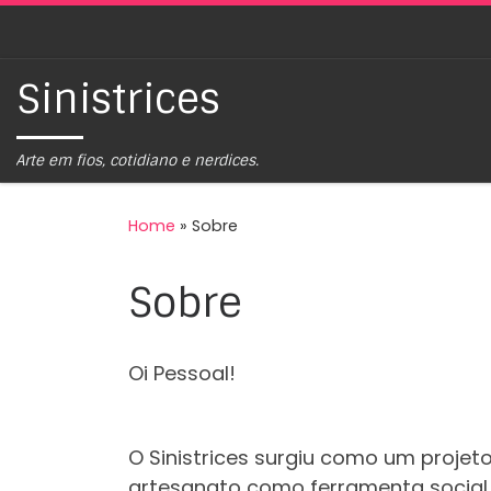
Skip to content
Sinistrices
Arte em fios, cotidiano e nerdices.
Home
»
Sobre
Sobre
Oi Pessoal!
O Sinistrices surgiu como um projeto
artesanato como ferramenta social