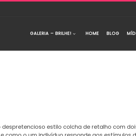
GALERIA – BRILHE!
HOME
BLOG
MÍD
 despretencioso estilo colcha de retalho com dois
 e como o um indivíduo responde aos estímulos 