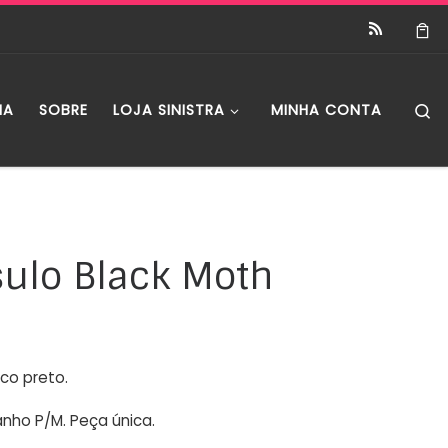
S
IA
SOBRE
LOJA SINISTRA
MINHA CONTA
ulo Black Moth
ico preto.
nho P/M. Peça única.