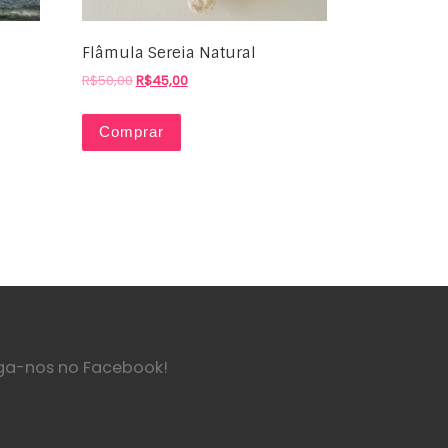
Flâmula Sereia Natural
R$
50,00
R$
45,00
Comprar
ga-nos no Facebook!