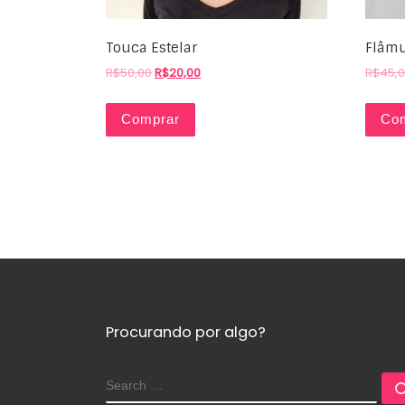
Touca Estelar
Flâmu
R$
50,00
R$
20,00
R$
45,
Comprar
Co
Procurando por algo?