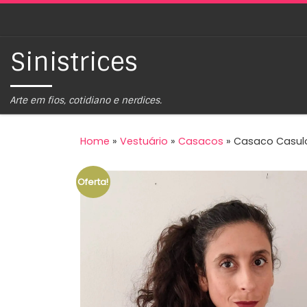
Skip to content
Sinistrices
Arte em fios, cotidiano e nerdices.
Home
»
Vestuário
»
Casacos
»
Casaco Casulo
Oferta!