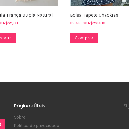
la Trança Dupla Natural
Bolsa Tapete Chackras
00
R$
25,00
R$
340,00
R$
238,00
mprar
Comprar
Páginas Úteis:
Si
Sobre
Política de privacidade