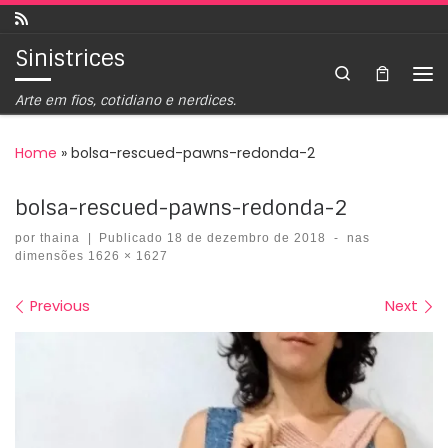
Skip to content
Sinistrices
Search
Arte em fios, cotidiano e nerdices.
Home
»
bolsa-rescued-pawns-redonda-2
bolsa-rescued-pawns-redonda-2
por
thaina
|
Publicado
18 de dezembro de 2018
-
nas
dimensões
1626 × 1627
Images navigation
Previous
Next