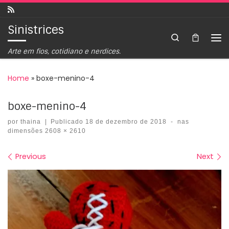
Skip to content
Sinistrices
Search
Arte em fios, cotidiano e nerdices.
Home
»
boxe-menino-4
boxe-menino-4
por
thaina
|
Publicado
18 de dezembro de 2018
-
nas
dimensões
2608 × 2610
Images navigation
Previous
Next