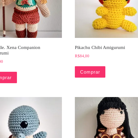
lle. Xena Companion
Pikachu Chibi Amigurumi
rumi
R$
84,00
00
Comprar
mprar