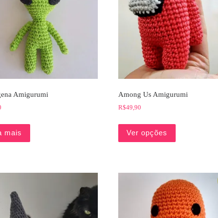
gena Amigurumi
Among Us Amigurumi
0
R$
49,90
a mais
Ver opções