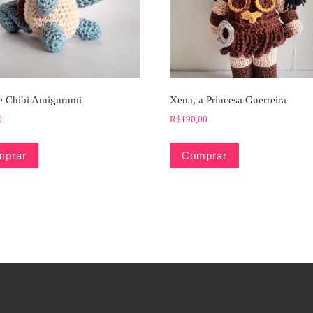
le Chibi Amigurumi
Xena, a Princesa Guerreira
0
R$
190,00
mprar
Comprar