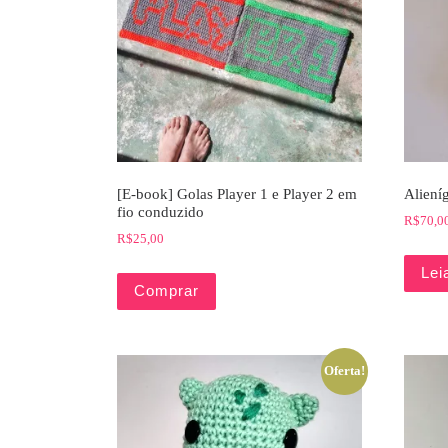
[E-book] Golas Player 1 e Player 2 em
Aliení
fio conduzido
R$
70,0
R$
25,00
Lei
Comprar
Oferta!