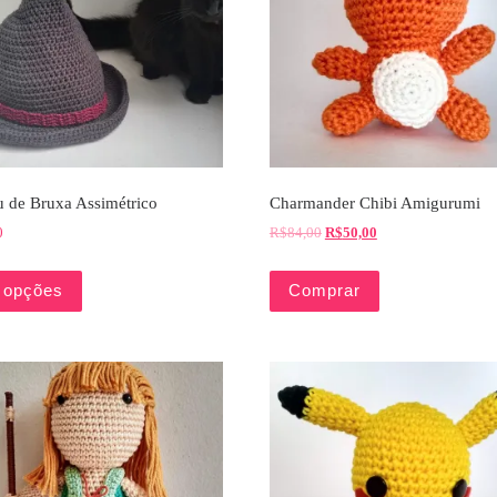
 de Bruxa Assimétrico
Charmander Chibi Amigurumi
0
R$
84,00
R$
50,00
 opções
Comprar