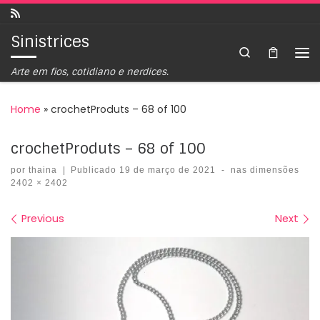
Skip to content
Sinistrices
Search
Arte em fios, cotidiano e nerdices.
Home
»
crochetProduts – 68 of 100
crochetProduts – 68 of 100
por
thaina
|
Publicado
19 de março de 2021
-
nas dimensões
2402 × 2402
Images navigation
Previous
Next