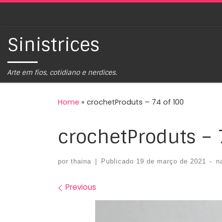
Skip to content
Sinistrices
Arte em fios, cotidiano e nerdices.
Home
»
crochetProduts – 74 of 100
crochetProduts – 
por
thaina
|
Publicado
19 de março de 2021
-
n
Images navigation
Previous