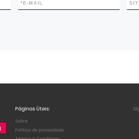
*
E-MAIL
SIT
Páginas Úteis:
Si
Sobre
Política de privacidade
Termos & Condições