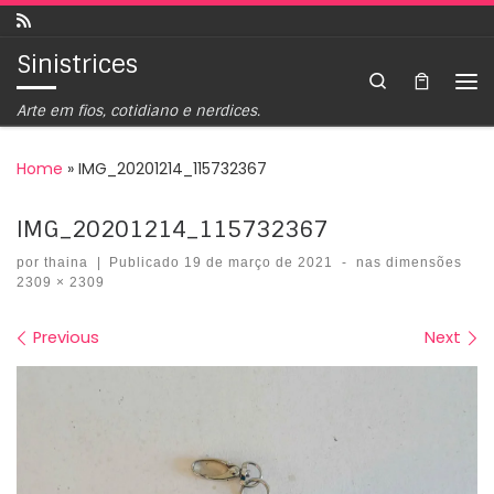
Skip to content
Sinistrices
Search
Arte em fios, cotidiano e nerdices.
Home
»
IMG_20201214_115732367
IMG_20201214_115732367
por
thaina
|
Publicado
19 de março de 2021
-
nas dimensões
2309 × 2309
Images navigation
Previous
Next