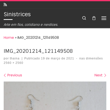
Skip to content
Sinistrices
Search
Arte em fios, cotidiano e nerdices.
Home
»
IMG_20201214_121149508
IMG_20201214_121149508
por
thaina
|
Publicado
19 de março de 2021
-
nas dimensões
2560 × 2560
Images navigation
Previous
Next