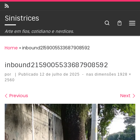
Skip to content
Sinistrices
Search
Arte em fios, cotidiano e nerdices.
Home
»
inbound2159005533687908592
inbound2159005533687908592
por
|
Publicado
12 de julho de 2025
-
nas dimensões
1928 ×
2560
Images navigation
Previous
Next