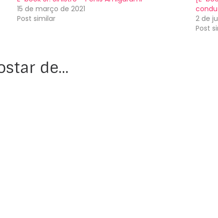
15 de março de 2021
condu
Post similar
2 de j
Post si
ostar de…