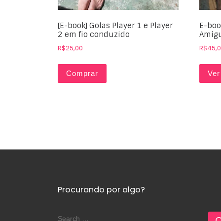
[E-book] Golas Player 1 e Player
E-book
2 em fio conduzido
Amig
R$
25,00
R$
45,
Comprar
Ver
Procurando por algo?