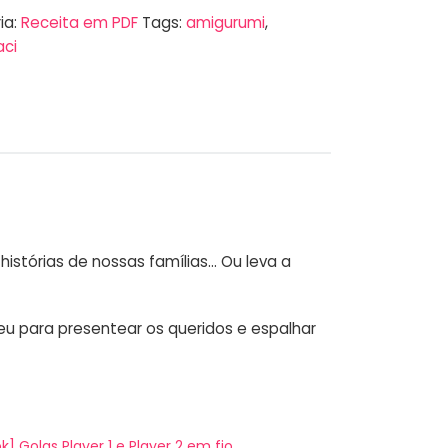
ia:
Receita em PDF
Tags:
amigurumi
,
aci
histórias de nossas famílias… Ou leva a
eu para presentear os queridos e espalhar
k] Golas Player 1 e Player 2 em fio