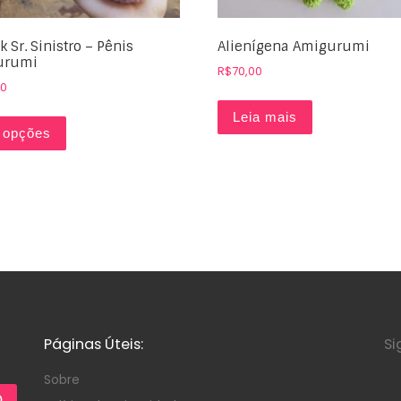
 Sr. Sinistro – Pênis
Alienígena Amigurumi
urumi
R$
70,00
00
Leia mais
 opções
Páginas Úteis:
Si
Sobre