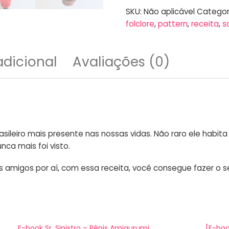
SKU:
Não aplicável
Categor
folclore
,
pattern
,
receita
,
s
dicional
Avaliações (0)
sileiro mais presente nas nossas vidas. Não raro ele habita 
ca mais foi visto.
os amigos por aí, com essa receita, você consegue fazer o s
E-book Sr. Sinistro – Pênis Amigurumi
[E-boo