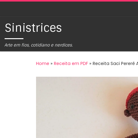
Skip to content
Sinistrices
Arte em fios, cotidiano e nerdices.
Home
»
Receita em PDF
»
Receita Saci Pererê