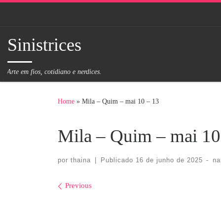
Skip to content
Sinistrices
Arte em fios, cotidiano e nerdices.
Home
»
Mila – Quim – mai 10 – 13
Mila – Quim – mai 10
por
thaina
|
Publicado
16 de junho de 2025
-
na
Images navigation
Previous