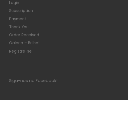
Login
Subscription
Payment
Thank You
Order Received
Galeria – Brilhe!
Registre-se
Siga-nos no Facebook!
© 2026
Sinistrices
– All rights reserved