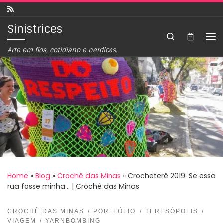
Skip to content
Sinistrices
Search
Arte em fios, cotidiano e nerdices.
Home
»
Blog
»
Crochê das Minas
»
Crocheterê 2019: Se essa
rua fosse minha… | Crochê das Minas
CROCHÊ DAS MINAS
PORTFÓLIO
TERESÓPOLIS
VIAGEM
YARNBOMBING