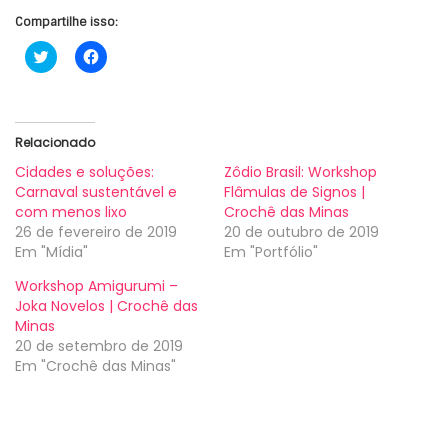
Compartilhe isso:
C
C
l
l
i
i
q
q
u
u
e
e
p
p
Relacionado
a
a
r
r
a
a
Cidades e soluções:
Zôdio Brasil: Workshop
c
c
Carnaval sustentável e
Flâmulas de Signos |
o
o
m
m
com menos lixo
Crochê das Minas
p
p
26 de fevereiro de 2019
20 de outubro de 2019
a
a
r
r
Em "Mídia"
Em "Portfólio"
t
t
i
i
Workshop Amigurumi –
l
l
h
h
Joka Novelos | Crochê das
a
a
Minas
r
r
n
n
20 de setembro de 2019
o
o
Em "Crochê das Minas"
T
F
w
a
i
c
t
e
t
b
e
o
r
o