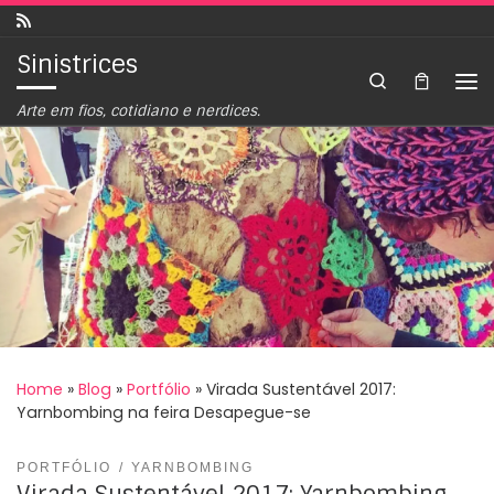
Skip to content
Sinistrices
Search
Arte em fios, cotidiano e nerdices.
Home
»
Blog
»
Portfólio
»
Virada Sustentável 2017:
Yarnbombing na feira Desapegue-se
PORTFÓLIO
YARNBOMBING
Virada Sustentável 2017: Yarnbombing